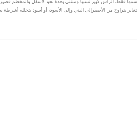
مها فقط. الرأس كبير نسبياً ومنثني بحدة نحو الأسفل والمخطم قصير
تغاير يتراوح من الأصفرإلى البني وإلى الأسود، أو أسود يتخلله أشرطة