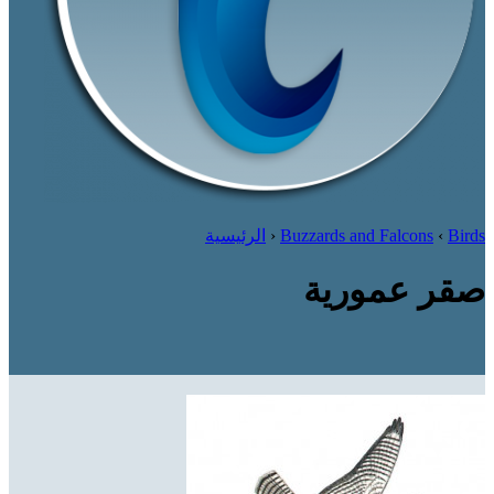
Birds
‹
Buzzards and Falcons
‹
الرئيسية
صقر عمورية