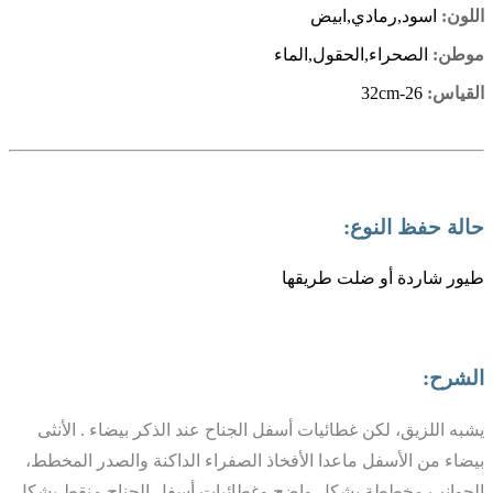
اللون:
اسود,رمادي,ابيض
موطن:
الصحراء,الحقول,الماء
القياس:
26-32cm
حالة حفظ النوع:
طيور شاردة أو ضلت طريقها
الشرح:
يشبه اللزيق، لكن غطائيات أسفل الجناح عند الذكر بيضاء . الأنثى
بيضاء من الأسفل ماعدا الأفخاذ الصفراء الداكنة والصدر المخطط،
الجوانب مخططة بشكل واضح وغطائيات أسفل الجناح منقط بشكل