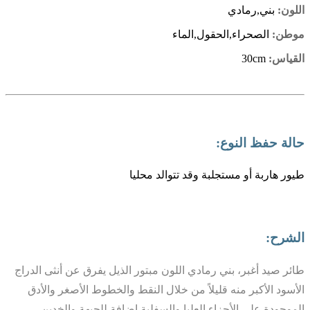
اللون:
بني,رمادي
موطن:
الصحراء,الحقول,الماء
القياس:
30cm
حالة حفظ النوع:
طيور هاربة أو مستجلبة وقد تتوالد محليا
الشرح:
طائر صيد أغبر، بني رمادي اللون مبتور الذيل يفرق عن أنثى الدراج
الأسود الأكبر منه قليلاً من خلال النقط والخطوط الأصغر والأدق
الموجودة على الأجزاء العليا والسفلية إضافة للجبهة والخدين