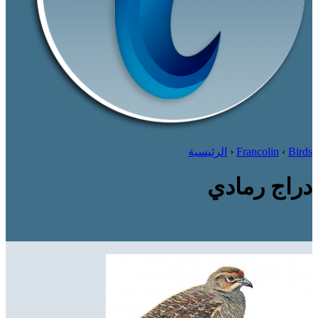
Birds
‹
Francolin
‹
الرئيسية
دراج رمادي