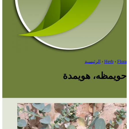
Flora
‹
Herb
‹
الرئيسية
حويمظه، هويمدة