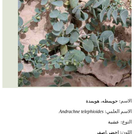
الاسم:
حويمظه، هويمدة
الاسم العلمي:
Andrachne telephioides
النوع:
عشبة
اللون:
اخضر,اصفر