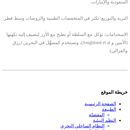
السعودية والإمارات.
التربة والتوزيع: تكثر في المنخفضات الطينية والروضات وسط قطر.
الاسخدامات: تؤكل مع السلطة أو تطبخ مع الأرز لتضيف إليه نكهتها
(الأمين و Jongbloed et al)، وتستخدم كمسهِّل في البحرين (رزق
والغزالي).
خريطة الموقع
الصفحة الرئيسية
الطبيعة
المفضلة
النظم البيئية
النظام الساحلي البحري