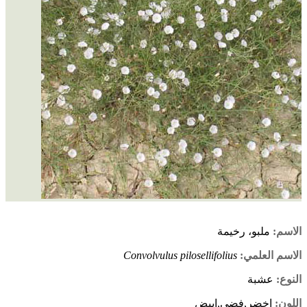
الاسم:
ملبو، رخيمة
الاسم العلمي:
Convolvulus pilosellifolius
النوع:
عشبة
اللون:
اخضر,فضي,ابيض