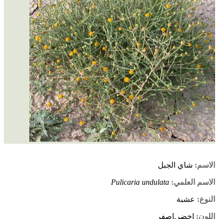
الاسم:
شاي الجبل
الاسم العلمي:
Pulicaria undulata
النوع:
عشبة
اللون:
اخضر,اصفر