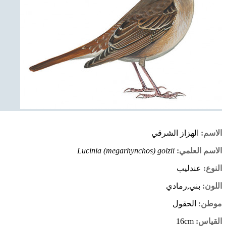
الاسم:
الهزاز الشرقي
الاسم العلمي:
Lucinia (megarhynchos) golzii
النوع:
عندليب
اللون:
بني,رمادي
موطن:
الحقول
القياس:
16cm