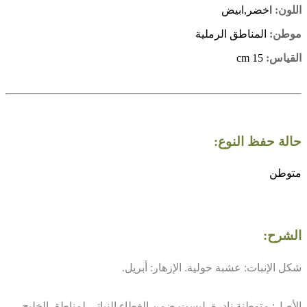
اللون:
اخضر,ابيض
موطن:
المناطق الرملية
القياس:
15 cm
حالة حفظ النوع:
متوطن
الشرح:
شكل الإنبات: عشبة حولية. الإزهار: أبريل.
الأصل: متوطنة نادرة. ليست ضمن الغطاء النباتي لمناطق الخليج