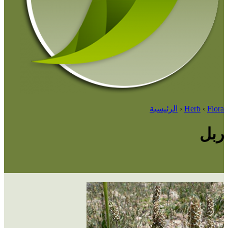
Flora
‹
Herb
‹
الرئيسية
ربل