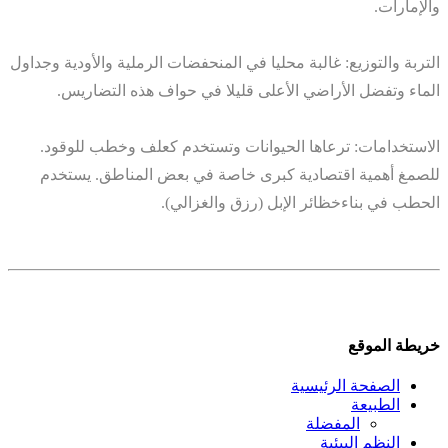
والإمارات.
التربة والتوزيع: غالبة محليا في المنحفضات الرملية والأودية وجداول
الماء وتفضل الأراضي الأعلى قليلا في حواف هذه التضاريس.
الاستخدامات: ترعاها الحيوانات وتستخدم كعلف وخطب للوقود.
للصمغ أهمية اقتصادية كبرى خاصة في بعض المناطق. يستخدم
الحطب في بناءخظائر الإبل (رزق والغزالي).
خريطة الموقع
الصفحة الرئيسية
الطبيعة
المفضلة
النظم البيئية