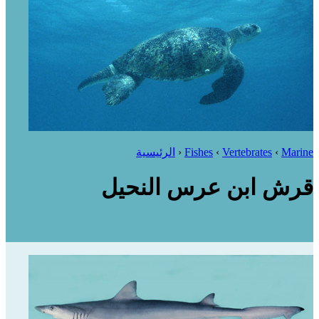
Marine
‹
Vertebrates
‹
Fishes
‹
الرئيسية
قرش ابن عرس النحيل