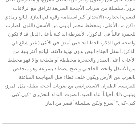
بروزاً. سلسلة من ضربات الأجنحة السريعة تترافق مع انزلاقات
قصيرة انحدارية (الانحدار أكثر استقامة وقوة في الباز). البالغ رمادي
داكن من الأعلى، ومخطط محمر أو بني من الأسفل (اللون الضارب
للحمرة غالباً في الذكور)، الأشرطة الداكنة بأعلى الذيل قد لا تكون
واضحة في الذكر، الخط الحاجبي أبيض في الأنثى ( غير شائع في
الذكر)، أسفل الجناح أبيض بدون نهاية داكنة. اليافع أكثر بنية من
الأعلى، أعلى الصدر والحنجرة مخططة أو ملطخة وإلا فهو مخطط
من الأسفل والخط الحاجبي واضح. يصطاد بسرعة وهو منخفض
بالقرب من الأرض ويكون خلف غطاء قبل المهاجمة المباغتة
للفريسة. الطيران الاستعراضي مع ضربات أجنحة بطيئة مثل المرز،
ويتبنى ذلك أحياناً أثناء الصيد. الصوت: النداء التحذيري "كيي-كيي-
كيي-كيي" أسرع ولكن بسلسلة أقصر من الباز.