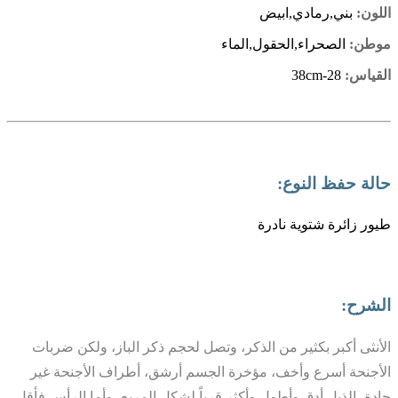
اللون:
بني,رمادي,ابيض
موطن:
الصحراء,الحقول,الماء
القياس:
28-38cm
حالة حفظ النوع:
طيور زائرة شتوية نادرة
الشرح:
الأنثى أكبر بكثير من الذكر، وتصل لحجم ذكر الباز، ولكن ضربات
الأجنحة أسرع وأخف، مؤخرة الجسم أرشق، أطراف الأجنحة غير
حادة، الذيل أدق وأطول وأكثر قرباً لشكل المربع، وأما الرأس فأقل