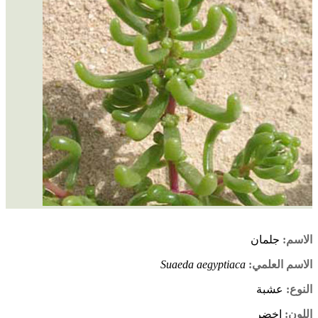
الاسم:
جلمان
الاسم العلمي:
Suaeda aegyptiaca
النوع:
عشبة
اللون:
اخضر