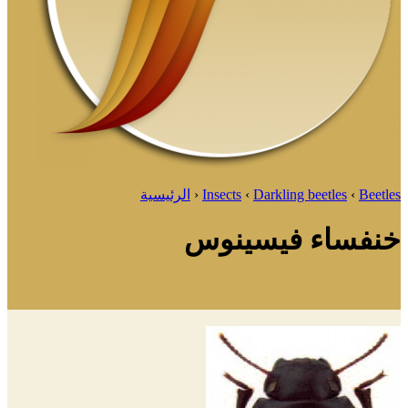
Beetles
‹
Darkling beetles
‹
Insects
‹
الرئيسية
خنفساء فيسينوس