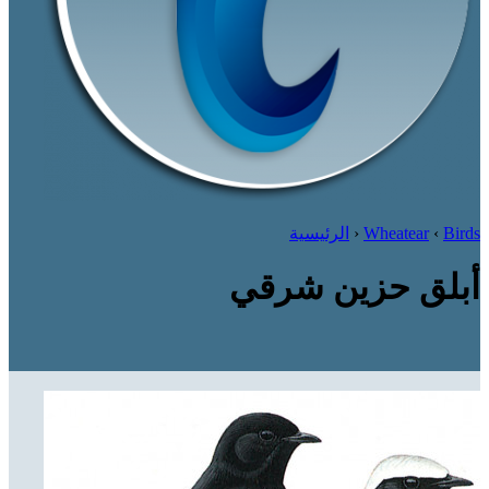
Birds
‹
Wheatear
‹
الرئيسية
أبلق حزين شرقي