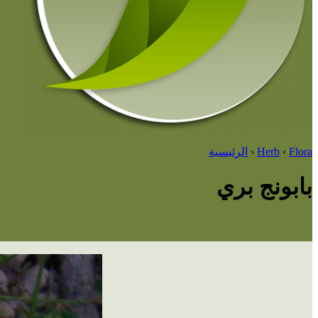
Flora
‹
Herb
‹
الرئيسية
بابونج بري