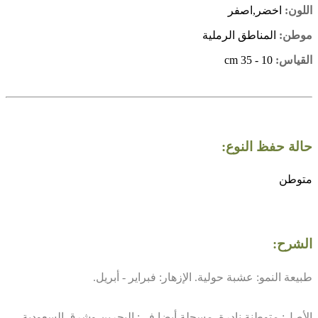
اللون:
اخضر,اصفر
موطن:
المناطق الرملية
القياس:
10 - 35 cm
حالة حفظ النوع:
متوطن
الشرح:
طبيعة النمو: عشبة حولية. الإزهار: فبراير - أبريل.
الأصل: متوطنة نادرة. مسجلة أيضا في: البحرين وشرق السعودية