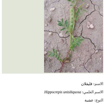
الاسم:
قليقلان
الاسم العلمي:
Hippocrepis unisiliquosa
النوع:
عشبة