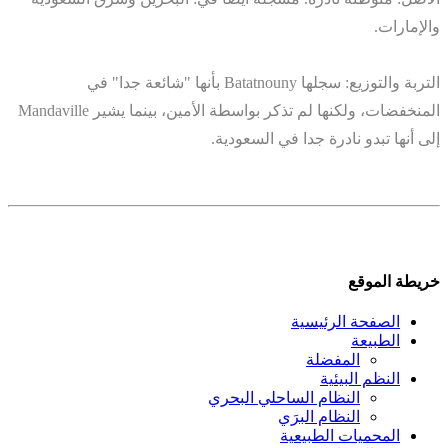
والإمارات.
التربة والتوزيع: سجلها Batatnouny بأنها "شائعة جدا" في
المنخفضات، ولكنها لم تذكر بواسطة الأمين، بينما يشير Mandaville
إلى أنها تبدو نادرة جدا في السعودية.
خريطة الموقع
الصفحة الرئيسية
الطبيعة
المفضلة
النظم البيئية
النظام الساحلي البحري
النظام البرَي
المحميات الطبيعية