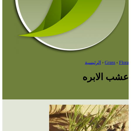
Flora
‹
Grass
‹
الرئيسية
عشب الابره