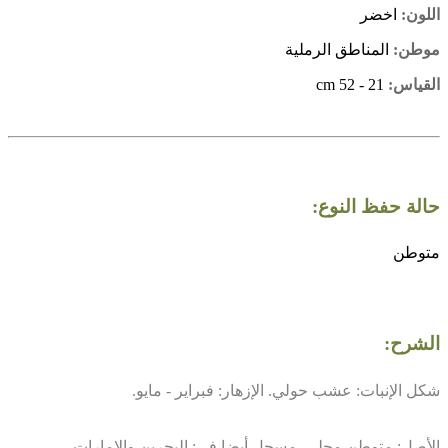
اللون:
اخضر
موطن:
المناطق الرملية
القياس:
21 - 52 cm
حالة حفظ النوع:
متوطن
الشرح:
شكل الإنبات: عشب حولي. الإزهار: فبراير - مايو.
الأصل: متوطن محلي. مسجل أيضا في: البحرين والإمارات.