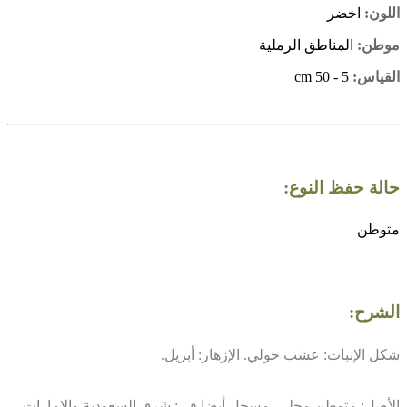
اللون:
اخضر
موطن:
المناطق الرملية
القياس:
5 - 50 cm
حالة حفظ النوع:
متوطن
الشرح:
شكل الإنبات: عشب حولي. الإزهار: أبريل.
الأصل: متوطن محلي. مسجل أيضا في: شرق السعودية والإمارات.