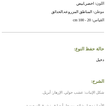
اللون:
اخضر,ابيض
موطن:
المناطق المزروعه,الحدائق
القياس:
20 - 100 cm
حالة حفظ النوع:
دخيل
الشرح:
شكل الإنبات: عشب حولي. الإزهار: أبريل.
الأصل: دخيل شائع. مسجل أيضا في: شرق السعودية.